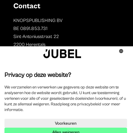
Contact
KNOPSPUBLISHING BV
BE 0891.853.731
Sint-Antoniusstraat 22
2200 Herentals
T. 014 73 78 11
Auteurs
Overzicht auteurs
Auteur worden?
©
2025 Jubel – Webdesign by
Wisemen
– Optimized by