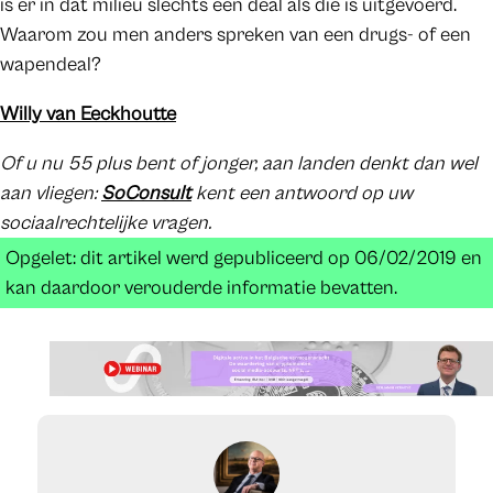
is er in dat milieu slechts een deal als die is uitgevoerd.
Waarom zou men anders spreken van een drugs- of een
wapendeal?
Willy van Eeckhoutte
Of u nu 55 plus bent of jonger, aan landen denkt dan wel
aan vliegen:
SoConsult
kent een antwoord op uw
sociaalrechtelijke vragen.
Opgelet: dit artikel werd gepubliceerd op 06/02/2019 en
kan daardoor verouderde informatie bevatten.