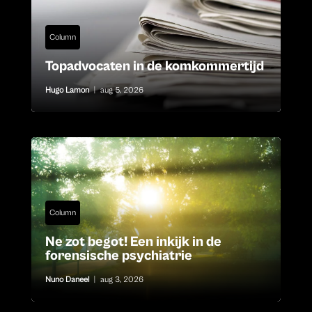
Column
Topadvocaten in de komkommertijd
Hugo Lamon
|
aug 5, 2026
Column
Ne zot begot! Een inkijk in de
forensische psychiatrie
Nuno Daneel
|
aug 3, 2026