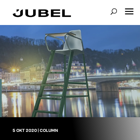
5 OKT 2020
|
COLUMN