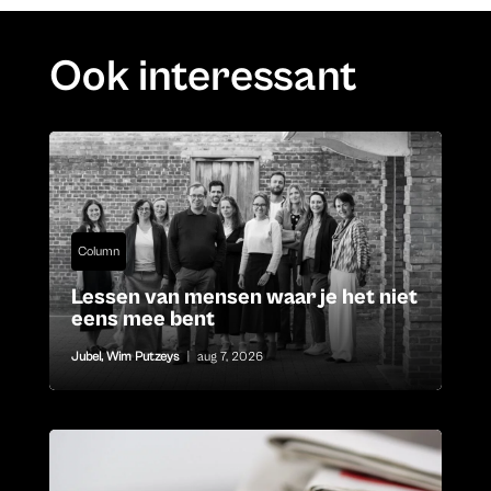
Ook interessant
Column
Lessen van mensen waar je het niet
eens mee bent
Jubel
,
Wim Putzeys
|
aug 7, 2026