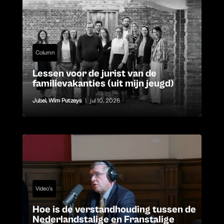
Column
Lessen voor de jurist van de
familievakanties (uit mijn jeugd)
Jubel
,
Wim Putzeys
|
jul 10, 2026
Video's
Hoe is de verstandhouding tussen de
Nederlandstalige en Franstalige