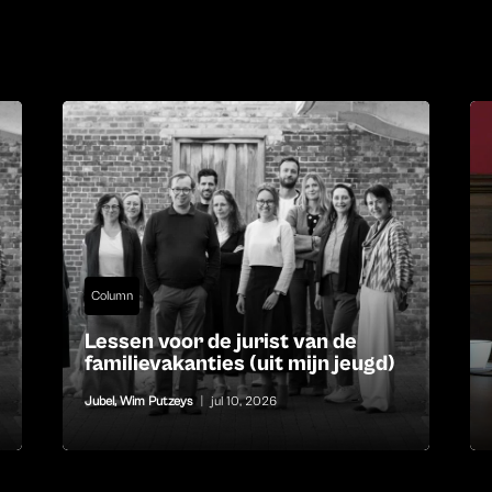
Column
Lessen voor de jurist van de
familievakanties (uit mijn jeugd)
Jubel
,
Wim Putzeys
|
jul 10, 2026