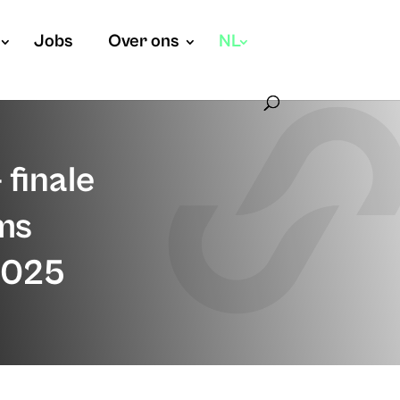
Jobs
Over ons
NL
 finale
ms
2025