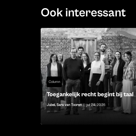
Ook interessant
Column
Toegankelijk recht begint bij taal
Jubel
,
Sara van Tooren
|
jul 24, 2026