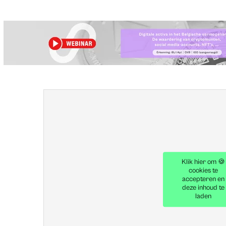
Klik hier om 🍪
cookies te
accepteren en
deze inhoud te
laden