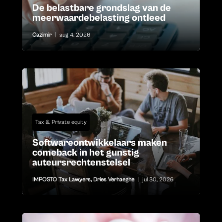
De belastbare grondslag van de
meerwaardebelasting ontleed
Cazimir
|
aug 4, 2026
Tax & Private equity
Softwareontwikkelaars maken
comeback in het gunstig
auteursrechtenstelsel
IMPOSTO Tax Lawyers
,
Dries Verhaeghe
|
jul 30, 2026