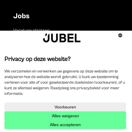
Jobs
Vacature plaatsen
Volgen
Volgen
Volgen
Volgen
Over ons
Onze missie
Redactieraad
Jubel