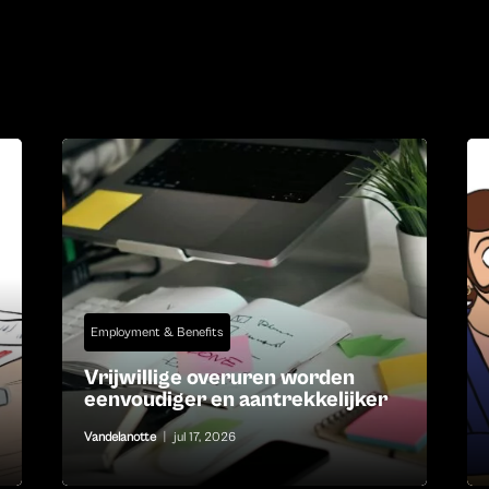
Employment & Benefits
Vrijwillige overuren worden
eenvoudiger en aantrekkelijker
Vandelanotte
|
jul 17, 2026