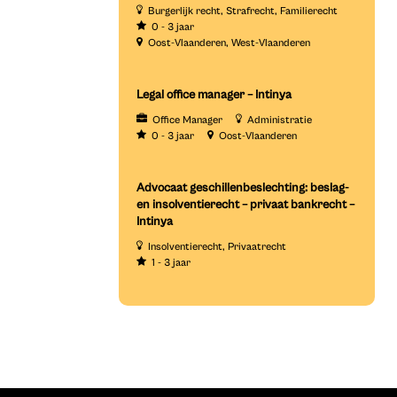
Burgerlijk recht
Strafrecht
Familierecht
0 - 3 jaar
Oost-Vlaanderen
West-Vlaanderen
Legal office manager – Intinya
Office Manager
Administratie
0 - 3 jaar
Oost-Vlaanderen
Advocaat geschillenbeslechting: beslag-
en insolventierecht – privaat bankrecht –
Intinya
Insolventierecht
Privaatrecht
1 - 3 jaar