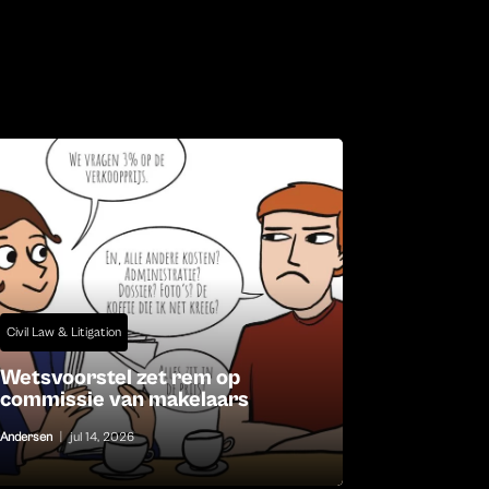
Civil Law & Litigation
Wetsvoorstel zet rem op
commissie van makelaars
Andersen
|
jul 14, 2026