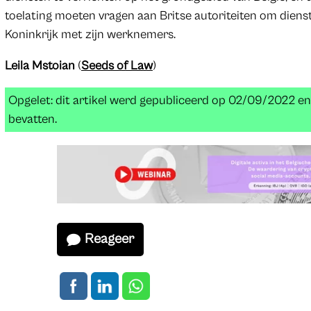
toelating moeten vragen aan Britse autoriteiten om diens
Koninkrijk met zijn werknemers.
Leila Mstoian
(
Seeds of Law
)
Opgelet: dit artikel werd gepubliceerd op 02/09/2022 e
bevatten.
Reageer