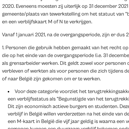
2020. Eveneens moesten zij uiterlijk op 31 december 202
gemeente/plaats van tewerkstelling om het statuut van "
en een verblijfskaart M of N te verkrijgen.
Vanaf 1 januari 2021, na de overgangsperiode, zijn er dus 
1. Personen die gebruik hebben gemaakt van het recht op
die op het einde van de overgangsperiode (i.e. 31 december
als grensarbeider werken. Dit geldt zowel voor personen 
verbleven of werkten als voor personen die zich tijdens 
of naar België zijn gekomen om er te werken.
Voor deze categorie voorziet het terugtrekkingsakk
een verblijfsstatus als "Begunstigde van het terugtrek
Dit zijn economisch actieve burgers en studenten. Dez
verblijf in België willen verderzetten na het einde va
een M-kaart in België die vijf jaar geldig is waarna ee
personen kunnen een duurzaam verblijf bekomen onder