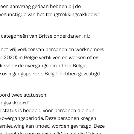
1 een aanvraag gedaan hebben bij de
begunstigde van het terugtrekkingsakkoord"
2 categorieën van Britse onderdanen, nl.:
 het vrij verkeer van personen en werknemers
 2020) in België verblijven en werken of er
die voor de overgangsperiode in België
de overgangsperiode België hebben gevestigd
oord twee statussen:
kingsakkoord".
e status is bedoeld voor personen die hun
n de overgangsperiode. Deze personen kregen
n vernieuwing kan (moet) worden gevraagd. Deze
 dezelfde voorwaarden (M-kaart die 10 jaar