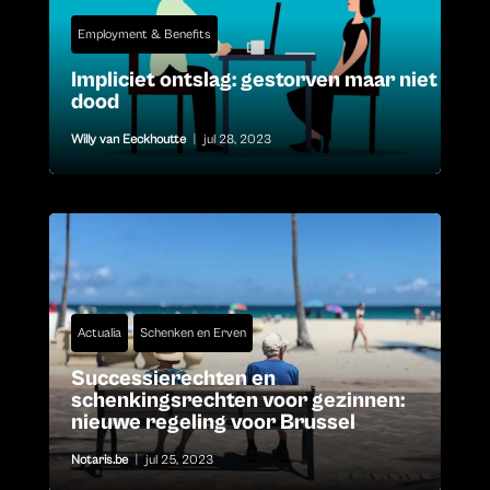
Employment & Benefits
Impliciet ontslag: gestorven maar niet
dood
Willy van Eeckhoutte
|
jul 28, 2023
Actualia
Schenken en Erven
Successierechten en
schenkingsrechten voor gezinnen:
nieuwe regeling voor Brussel
Notaris.be
|
jul 25, 2023