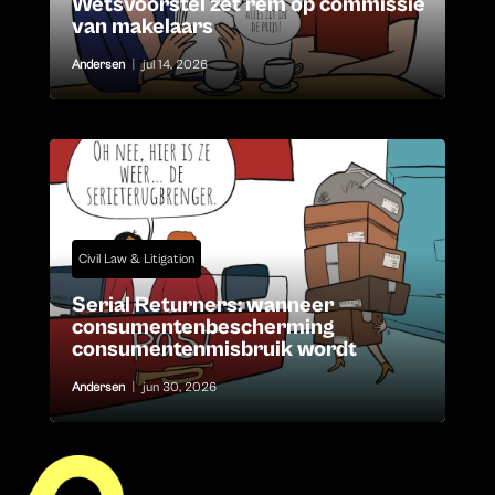
Wetsvoorstel zet rem op commissie
van makelaars
Andersen
|
jul 14, 2026
Civil Law & Litigation
Serial Returners: wanneer
consumentenbescherming
consumentenmisbruik wordt
Andersen
|
jun 30, 2026