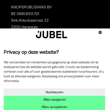
KNOPSPUBLISHING BV
BE 0891.853.731
Sint-Antoniusstraat 22
2200 Herentals
T. 014 73 78 11
Auteurs
Overzicht auteurs
Auteur worden?
©
2025 Jubel – Webdesign by
Wisemen
– Optimized by
Xando
–
Cookieverklaring
–
Disclaimer
–
Privacyverklaring