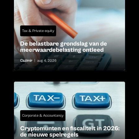
Tax & Private equity
De belastbare grondslag van de
meerwaardebelasting ontleed
Cazimir
|
aug 4, 2026
Corporate & Accountancy
Cryptomunten en fiscaliteit in 2026:
de nieuwe spelregels