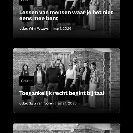
Column
Lessen van mensen waar je het niet
eens mee bent
Jubel
,
Wim Putzeys
|
aug 7, 2026
Column
Toegankelijk recht begint bij taal
Jubel
,
Sara van Tooren
|
jul 24, 2026