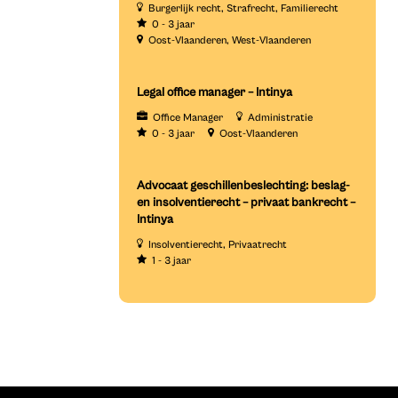
Burgerlijk recht
Strafrecht
Familierecht
0 - 3 jaar
Oost-Vlaanderen
West-Vlaanderen
Legal office manager – Intinya
Office Manager
Administratie
0 - 3 jaar
Oost-Vlaanderen
Advocaat geschillenbeslechting: beslag-
en insolventierecht – privaat bankrecht –
Intinya
Insolventierecht
Privaatrecht
1 - 3 jaar