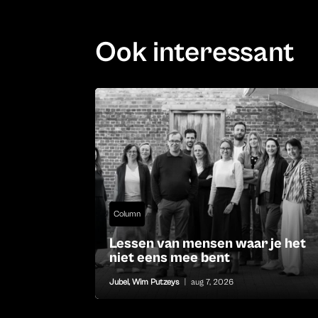
Ook interessant
Column
Lessen van mensen waar je het
niet eens mee bent
Jubel
,
Wim Putzeys
|
aug 7, 2026