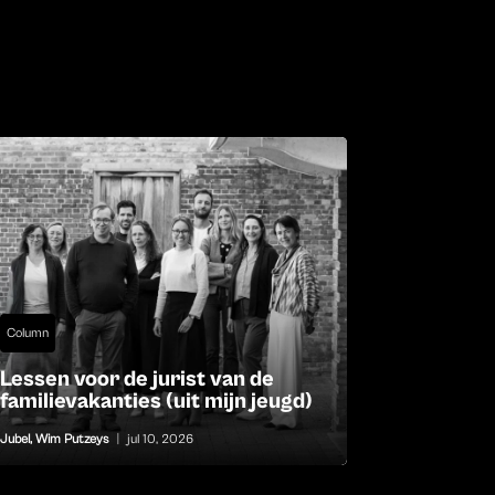
Column
Lessen voor de jurist van de
familievakanties (uit mijn jeugd)
Jubel
,
Wim Putzeys
|
jul 10, 2026