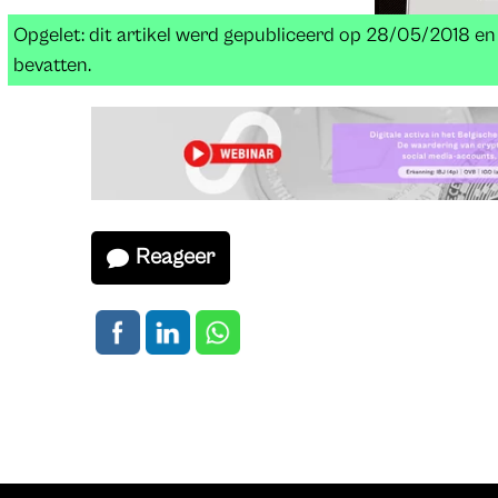
Opgelet: dit artikel werd gepubliceerd op 28/05/2018 e
bevatten.
Reageer