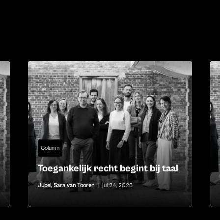
Column
Toegankelijk recht begint bij taal
Jubel
,
Sara van Tooren
|
jul 24, 2026