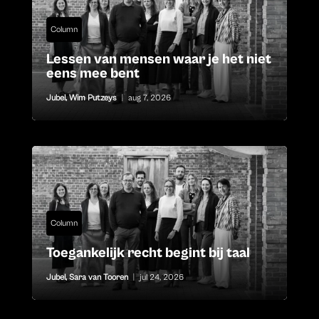
Column
Lessen van mensen waar je het niet
eens mee bent
Jubel
,
Wim Putzeys
|
aug 7, 2026
Column
Toegankelijk recht begint bij taal
Jubel
,
Sara van Tooren
|
jul 24, 2026