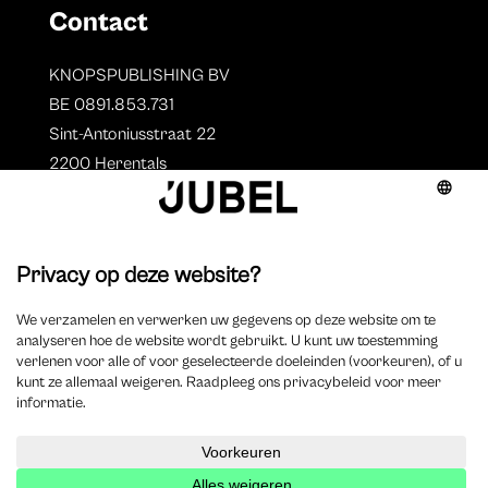
Contact
KNOPSPUBLISHING BV
BE 0891.853.731
Sint-Antoniusstraat 22
2200 Herentals
T. 014 73 78 11
Auteurs
Overzicht auteurs
Auteur worden?
©
2025 Jubel – Webdesign by
Wisemen
– Optimized by