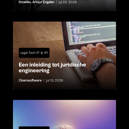
Knowlex
,
Artuur Engelen
|
jul 23, 2026
Legal Tech (IT & IP)
Een inleiding tot juridische
engineering
Cicerosoftware
|
jul 15, 2026