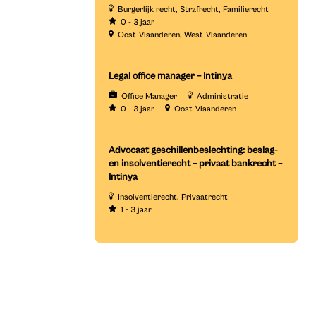
Burgerlijk recht
Strafrecht
Familierecht
0 - 3 jaar
Oost-Vlaanderen
West-Vlaanderen
Legal office manager – Intinya
Office Manager
Administratie
0 - 3 jaar
Oost-Vlaanderen
Advocaat geschillenbeslechting: beslag-
en insolventierecht – privaat bankrecht –
Intinya
Insolventierecht
Privaatrecht
1 - 3 jaar