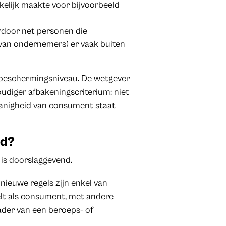
kelijk maakte voor bijvoorbeeld
rdoor net personen die
van ondernemers) er vaak buiten
 beschermingsniveau. De wetgever
diger afbakeningscriterium: niet
danigheid van consument staat
md?
is doorslaggevend.
nieuwe regels zijn enkel van
elt als consument, met andere
ader van een beroeps- of