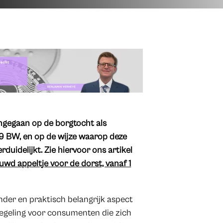
ingegaan op de borgtocht als
9 BW, en op de wijze waarop deze
idelijkt. ​Zie hiervoor ons artikel
wd appeltje voor de dorst, vanaf 1
zonder en praktisch belangrijk aspect
egeling voor consumenten die zich