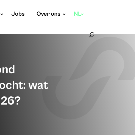
Jobs
Over ons
NL
ond
ocht: wat
026?