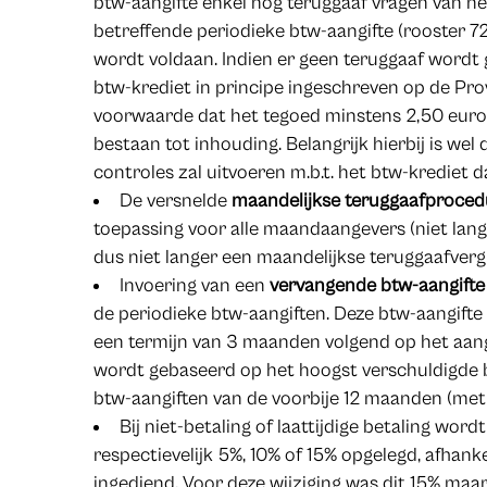
btw-aangifte enkel nog teruggaaf vragen van het
betreffende periodieke btw-aangifte (rooster 7
wordt voldaan. Indien er geen teruggaaf wordt
btw-krediet in principe ingeschreven op de Prov
voorwaarde dat het tegoed minstens 2,50 euro
bestaan tot inhouding. Belangrijk hierbij is wel
controles zal uitvoeren m.b.t. het btw-krediet 
De versnelde
maandelijkse teruggaafproce
toepassing voor alle maandaangevers (niet lange
dus niet langer een maandelijkse teruggaafver
Invoering van een
vervangende btw-aangifte
de periodieke btw-aangiften. Deze btw-aangift
een termijn van 3 maanden volgend op het aang
wordt gebaseerd op het hoogst verschuldigde b
btw-aangiften van de voorbije 12 maanden (met
Bij niet-betaling of laattijdige betaling wor
respectievelijk 5%, 10% of 15% opgelegd, afhankel
ingediend. Voor deze wijziging was dit 15% maa