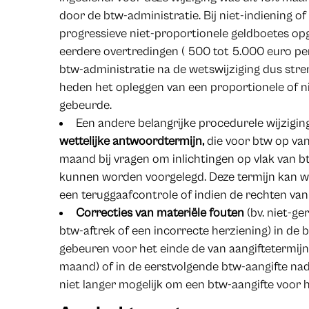
door de btw-administratie. Bij niet-indiening of
progressieve niet-proportionele geldboetes opg
eerdere overtredingen ( 500 tot 5.000 euro per
btw-administratie na de wetswijziging dus stre
heden het opleggen van een proportionele of ni
gebeurde.
Een andere belangrijke procedurele wijzigin
wettelijke antwoordtermijn,
die voor btw op va
maand bij vragen om inlichtingen op vlak van bt
kunnen worden voorgelegd. Deze termijn kan wo
een teruggaafcontrole of indien de rechten van 
Correcties van materiële fouten
(bv. niet-g
btw-aftrek of een incorrecte herziening) in de
gebeuren voor het einde de van aangiftetermijn
maand) of in de eerstvolgende btw-aangifte nad
niet langer mogelijk om een btw-aangifte voor 