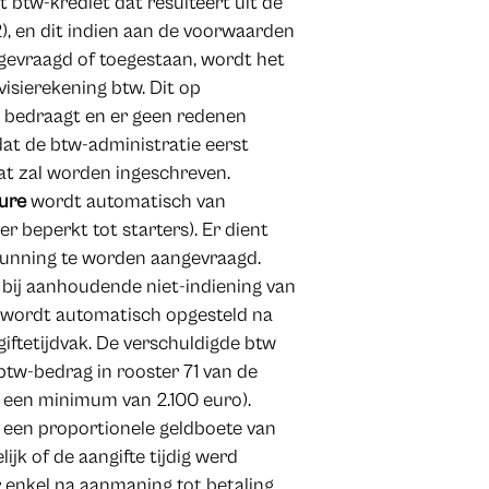
 btw-krediet dat resulteert uit de
2), en dit indien aan de voorwaarden
 gevraagd of toegestaan, wordt het
isierekening btw. Dit op
 bedraagt en er geen redenen
 dat de btw-administratie eerst
dat zal worden ingeschreven.
dure
wordt automatisch van
r beperkt tot starters). Er dient
gunning te worden aangevraagd.
bij aanhoudende niet-indiening van
e wordt automatisch opgesteld na
iftetijdvak. De verschuldigde btw
tw-bedrag in rooster 71 van de
 een minimum van 2.100 euro).
dt een proportionele geldboete van
ijk of de aangifte tijdig werd
r enkel na aanmaning tot betaling