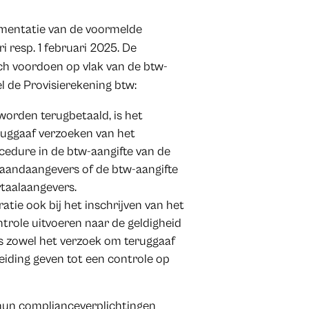
ementatie van de voormelde
i resp. 1 februari 2025. De
zich voordoen op vlak van de btw-
l de Provisierekening btw:
worden terugbetaald, is het
ruggaaf verzoeken van het
edure in de btw-aangifte van de
ndaangevers of de btw-aangifte
rtaalaangevers.
tie ook bij het inschrijven van het
trole uitvoeren naar de geldigheid
s zowel het verzoek om teruggaaf
leiding geven tot een controle op
 hun complianceverplichtingen