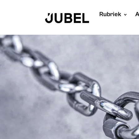
Rubriek
A