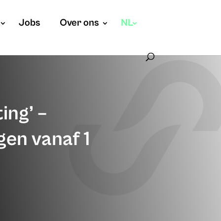
Jobs
Over ons
NL
ing’ –
gen vanaf 1