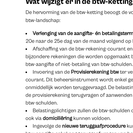
Wat wijzigt er in de btw-kettin
De hervorming van de btw-ketting beoogt de v
btw-landschap:
Verlenging van de aangifte- én betalingsterm
20e naar de 25e dag van de maand volgend op h
Afschaffing van de btw-rekening-courant 
bijzondere rekeningen die worden opgemaakt bij 
btw-aangifte of niet-betaling van btw-schulden.
Invoering van de
Provisierekening btw
ter v
courant. Dit beheersinstrument wordt enkel ge
onmiddellijk worden teruggevraagd. De belastin
de provisierekening terugvragen of aanwenden 
btw-schulden.
Belastingplichtigen zullen de btw-schulden
ook via
domiciliëring
kunnen voldoen.
Ingevolge de
nieuwe teruggaafprocedure
kun