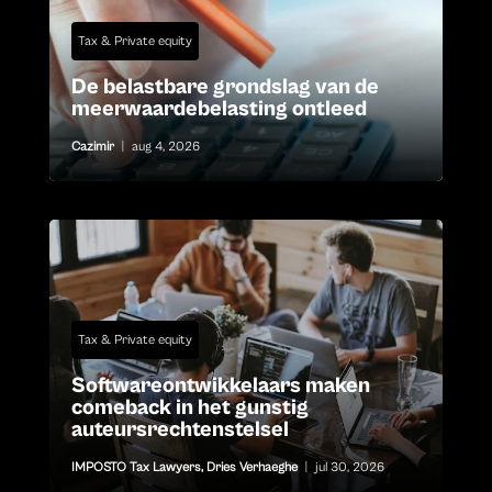
Tax & Private equity
De belastbare grondslag van de
meerwaardebelasting ontleed
Cazimir
|
aug 4, 2026
Tax & Private equity
Softwareontwikkelaars maken
comeback in het gunstig
auteursrechtenstelsel
IMPOSTO Tax Lawyers
,
Dries Verhaeghe
|
jul 30, 2026