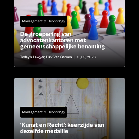
Management & Deontology
De groepering van
advocatenkantoren met
gemeenschappelijke benaming
Today's Lawyer
,
Dirk Van Gerven
|
aug 3, 2026
Management & Deontology
‘Kunst en Recht’: keerzijde van
dezelfde medaille