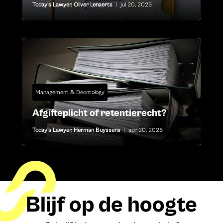
Today's Lawyer
,
Oliver Lenaerts
|
jul 20, 2026
Management & Deontology
Afgifteplicht of retentierecht?
Today's Lawyer
,
Herman Buyssens
|
apr 20, 2026
Blijf op de hoogte