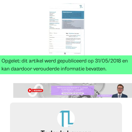
Opgelet: dit artikel werd gepubliceerd op 31/05/2018 en
kan daardoor verouderde informatie bevatten.