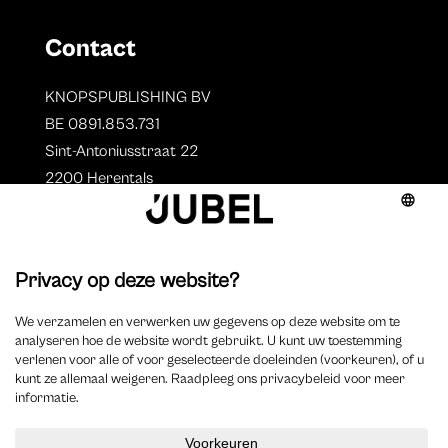
Contact
KNOPSPUBLISHING BV
BE 0891.853.731
Sint-Antoniusstraat 22
2200 Herentals
T. 014 73 78 11
Auteurs
Overzicht auteurs
Auteur worden?