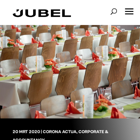
20 MRT 2020
|
CORONA ACTUA
,
CORPORATE &