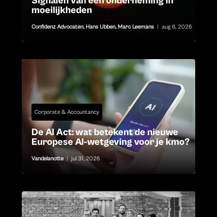
Signalen van een onderneming in
moeilijkheden
Confidenz Advocaten
,
Hans Ubben
,
Marc Leemans
|
aug 6, 2026
Corporate & Accountancy
De AI Act: wat betekent de nieuwe
Europese AI-wetgeving voor je kmo?
Vandelanotte
|
jul 31, 2026