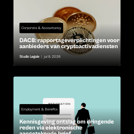
Corporate & Accountancy
DAC8: rapportageverplichtingen voor
aanbieders van cryptoactivadiensten
Studio Legale
|
jul 9, 2026
Employment & Benefits
Kennisgeving ontslag om dringende
reden via elektronische
aangetekende brief