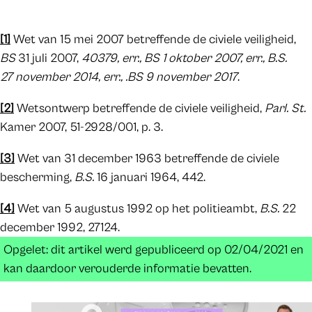
[1]
Wet van 15 mei 2007 betreffende de civiele veiligheid,
BS
31 juli 2007,
40379, err., BS 1 oktober 2007, err., B.S.
27 november 2014, err., .BS 9 november 2017
.
[2]
Wetsontwerp betreffende de civiele veiligheid,
Parl. St.
Kamer 2007, 51-2928/001, p. 3.
[3]
Wet van 31 december 1963 betreffende de civiele
bescherming,
B.S.
16 januari 1964, 442.
[4]
Wet van 5 augustus 1992 op het politieambt,
B.S.
22
december 1992, 27124.
Opgelet: dit artikel werd gepubliceerd op 02/04/2021 en
kan daardoor verouderde informatie bevatten.