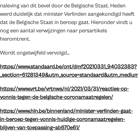
naleving van dit bevel door de Belgische Staat. Heden
werd duidelijk dat minister Verlinden aangekondigd heeft
dat de Belgische Staat in beroep gaat. Hieronder vindt u
nog een aantal verwijzingen naar persartikels
hieromtrent.
Wordt ongetwijfeld vervolgd…
https://www.standaard.be/cnt/dmf20210331_94032383?
_section=61281349&utm_source=standaard&utm_medium
https://www.vrt.be/vrtnws/nl/2021/03/31/reacties-op-
vonnis-tegen-de-belgische-coronamaatregelen/
https://www.hln.be/binnenland/minister-verlinden-gaat-
in-beroep-tegen-vonnis-huidige-coronamaatregelen-
blijven-van-toepassing~ab670e61/