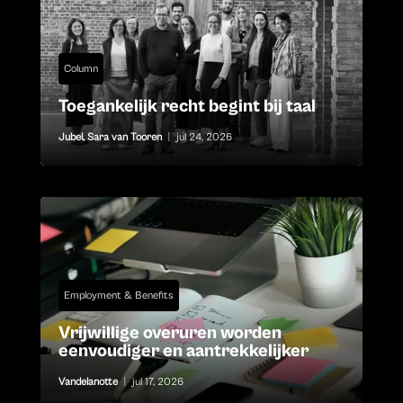
Column
Toegankelijk recht begint bij taal
Jubel
,
Sara van Tooren
|
jul 24, 2026
Employment & Benefits
Vrijwillige overuren worden
eenvoudiger en aantrekkelijker
Vandelanotte
|
jul 17, 2026