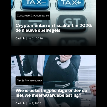
Corporate & Accountancy
Cryptomunten en fiscaliteit in 2026:
de nieuwe spelregels
Cazimir
|
jul 21, 2026
Tax & Private equity
Wie is belastingplichtige onder de
nieuwe meerwaardebelasting?
Cazimir
|
jul 7, 2026