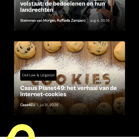
volstaat: de bedoeïenen en hun
landrechten
Stemmen van Morgen
,
Raffaella Zamparo
|
aug 4, 2026
Civil Law & Litigation
Casus Planet49: het verhaal van de
internet-cookies
Case4EU
|
jul 31, 2026