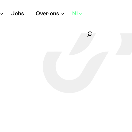
Jobs
Over ons
NL