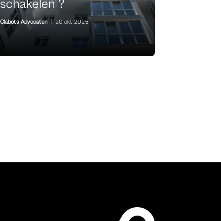
schakelen ?
Clabots Advocaten
|
20 okt 2025