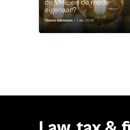
de VME en de mede-
eigenaar?
Clabots Advocaten
|
1 dec 2025
Law, tax & 