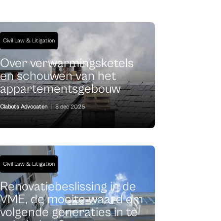
Civil Law & Litigation
Over verwarmingsketels
en schouwen van het
appartementsgebouw
Clabots Advocaten
|
8 dec 2025
Civil Law & Litigation
Renovatiebeslissing in de
VME, de moeite waard om
volgende generaties in te