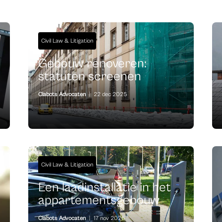
Civil Law & Litigation
Gebouw renoveren:
statuten screenen
Clabots Advocaten
|
22 dec 2025
Civil Law & Litigation
Een laadinstallatie in het
appartementsgebouw
Clabots Advocaten
|
17 nov 2025