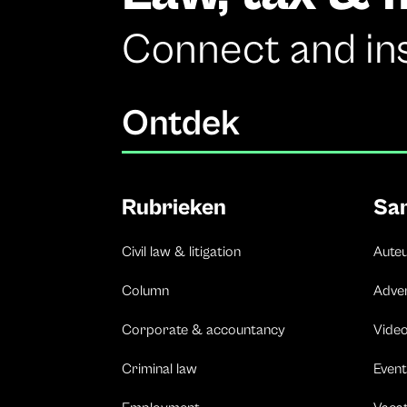
Connect and in
Ontdek
Rubrieken
Sa
Civil law & litigation
Aute
Column
Adve
Corporate & accountancy
Vide
Criminal law
Event