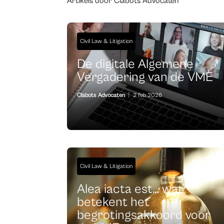
Artikels door Clabots Advocaten
Civil Law & Litigation
De digitale Algemene
Vergadering van de VME
Clabots Advocaten
|
2 feb 2026
Civil Law & Litigation
Alea iacta est… wat
betekent het
begrotingsakkoord voor