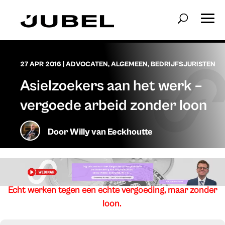
27 APR 2016
|
ADVOCATEN
,
ALGEMEEN
,
BEDRIJFSJURISTEN
Asielzoekers aan het werk –
vergoede arbeid zonder loon
Door
Willy van Eeckhoutte
Echt werken tegen een echte vergoeding, maar zonder
loon.