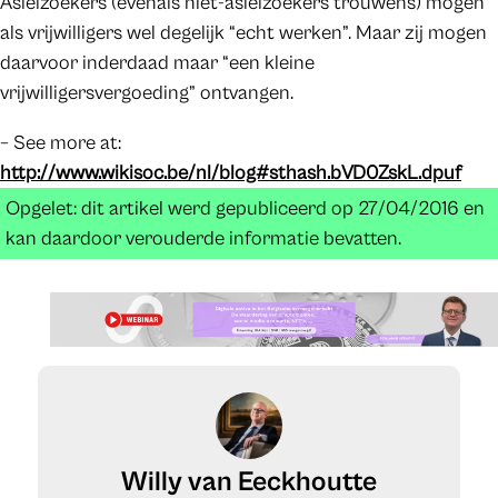
Asielzoekers (evenals niet-asielzoekers trouwens) mogen
als vrijwilligers wel degelijk “echt werken”. Maar zij mogen
daarvoor inderdaad maar “een kleine
vrijwilligersvergoeding” ontvangen.
– See more at:
http://www.wikisoc.be/nl/blog#sthash.bVD0ZskL.dpuf
Opgelet: dit artikel werd gepubliceerd op 27/04/2016 en
kan daardoor verouderde informatie bevatten.
Willy van Eeckhoutte