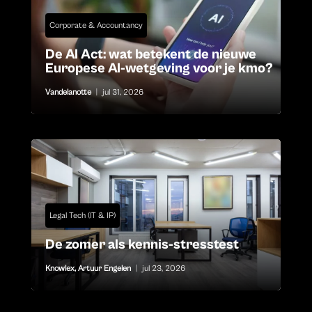
Corporate & Accountancy
De AI Act: wat betekent de nieuwe
Europese AI-wetgeving voor je kmo?
Vandelanotte
|
jul 31, 2026
Legal Tech (IT & IP)
De zomer als kennis-stresstest
Knowlex
,
Artuur Engelen
|
jul 23, 2026