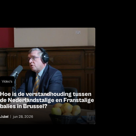
Video's
Hoe is de verstandhouding tussen
de Nederlandstalige en Franstalige
balies in Brussel?
Jubel
|
jun 28, 2026