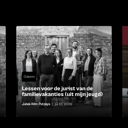
Column
Lessen voor de jurist van de
familievakanties (uit mijn jeugd)
Jubel
,
Wim Putzeys
|
jul 10, 2026