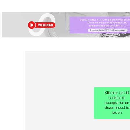
Klik hier om 🍪
cookies te
accepteren en
deze inhoud te
laden