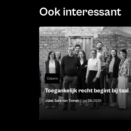
Ook interessant
Column
Toegankelijk recht begint bij taal
Jubel
,
Sara van Tooren
|
jul 24, 2026