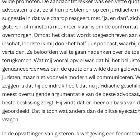
wilde promoten. De aandachtstrekker was een vette quot
advocaten is dat ze al hun problemen op een juridische m
suggestie in dat wie daarop reageert met “ja, en dan”, zi
gisteren, of minstens niet meer klaar is om de confronta
overmorgen. Omdat het citaat wordt toegeschreven aan e
inschat, loodste ik mij door het half uur podcast, waarbij
vertelden. Ze beloofden wel te gaan nadenken over de to
terugkomen. Wat mij vooral opviel was dat bij het beluist
genuanceerder was dan de quote ons wilde doen geloven. He
juristen, maar niet voor wie modern wil communiceren. W
zeggen is dat hij de indruk heeft dat nu juridische geschi
meest overtuigende argumentatie van de beste advocaat,
beste beslissing zorgt. Hij vindt dat er meer op basis va
geoordeeld. Dat is toch wat anders dan de blitse eyecatc
vragen.
In de opvattingen van gisteren is wetgeving een fenomee