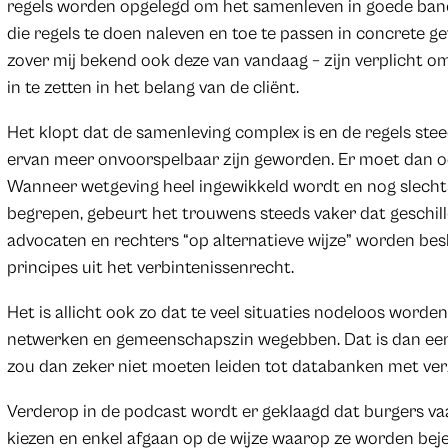
regels worden opgelegd om het samenleven in goede banen
die regels te doen naleven en toe te passen in concrete ge
zover mij bekend ook deze van vandaag – zijn verplicht o
in te zetten in het belang van de cliënt.
Het klopt dat de samenleving complex is en de regels stee
ervan meer onvoorspelbaar zijn geworden. Er moet dan o
Wanneer wetgeving heel ingewikkeld wordt en nog slecht
begrepen, gebeurt het trouwens steeds vaker dat geschil
advocaten en rechters “op alternatieve wijze” worden besl
principes uit het verbintenissenrecht.
Het is allicht ook zo dat te veel situaties nodeloos word
netwerken en gemeenschapszin wegebben. Dat is dan eer
zou dan zeker niet moeten leiden tot databanken met ver
Verderop in de podcast wordt er geklaagd dat burgers v
kiezen en enkel afgaan op de wijze waarop ze worden bejeg