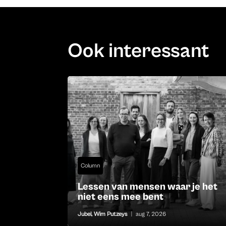
Ook interessant
Column
Lessen van mensen waar je het
niet eens mee bent
Jubel
,
Wim Putzeys
|
aug 7, 2026