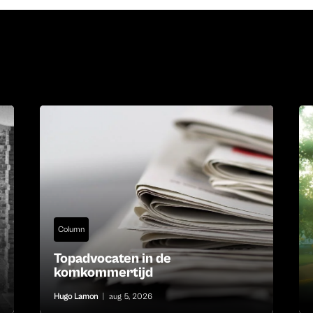
Column
Topadvocaten in de
komkommertijd
Hugo Lamon
|
aug 5, 2026