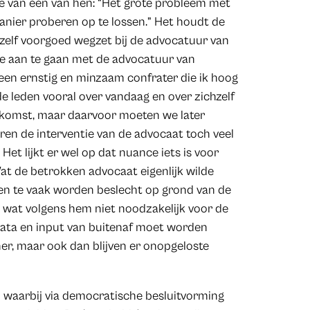
e van één van hen: “Het grote probleem met
anier proberen op te lossen.” Het houdt de
chzelf voorgoed wegzet bij de advocatuur van
tie aan te gaan met de advocatuur van
en ernstig en minzaam confrater die ik hoog
 de leden vooral over vandaag en over zichzelf
ekomst, maar daarvoor moeten we later
eren de interventie van de advocaat toch veel
t lijkt er wel op dat nuance iets is voor
at de betrokken advocaat eigenlijk wilde
llen te vaak worden beslecht op grond van de
 wat volgens hem niet noodzakelijk voor de
n data en input van buitenaf moet worden
her, maar ook dan blijven er onopgeloste
n waarbij via democratische besluitvorming