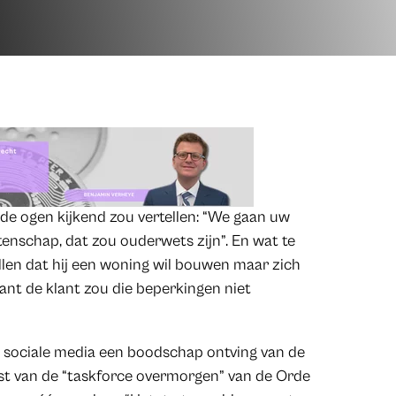
n de ogen kijkend zou vertellen: “We gaan uw
nschap, dat zou ouderwets zijn”. En wat te
llen dat hij een woning wil bouwen maar zich
want de klant zou die beperkingen niet
via sociale media een boodschap ontving van de
t van de “taskforce overmorgen” van de Orde