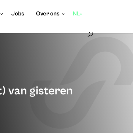
Jobs
Over ons
NL
t) van gisteren