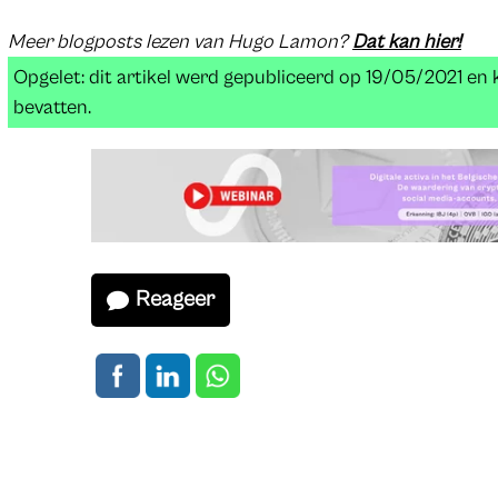
Meer blogposts lezen van Hugo Lamon?
Dat kan hier!
Opgelet: dit artikel werd gepubliceerd op 19/05/2021 en
bevatten.
Reageer