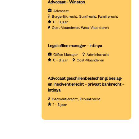
Advocaat – Winston
Advocaat
Burgerlijk recht
Strafrecht
Familierecht
0 - 3 jaar
Oost-Vlaanderen
West-Vlaanderen
Legal office manager – Intinya
Office Manager
Administratie
0 - 3 jaar
Oost-Vlaanderen
Advocaat geschillenbeslechting: beslag-
en insolventierecht – privaat bankrecht –
Intinya
Insolventierecht
Privaatrecht
1 - 3 jaar