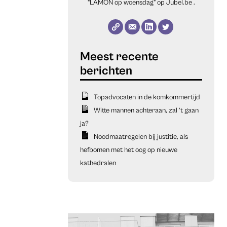
“LAMON op woensdag” op
Jubel.be
.
Topadvocaten in de komkommertijd
Witte mannen achteraan, zal ’t gaan
ja?
Noodmaatregelen bij justitie, als
hefbomen met het oog op nieuwe
kathedralen