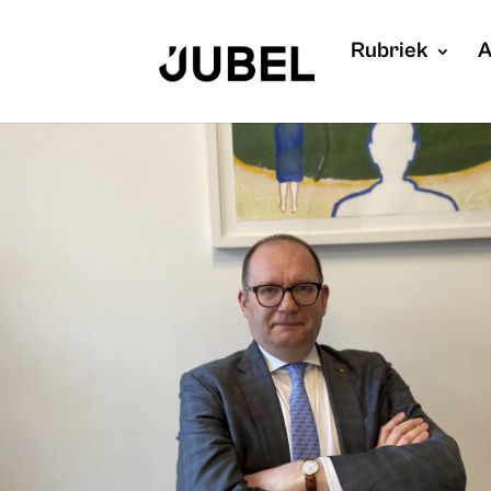
Rubriek
A