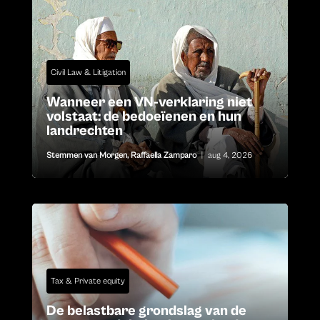
Civil Law & Litigation
Wanneer een VN-verklaring niet
volstaat: de bedoeïenen en hun
landrechten
Stemmen van Morgen
,
Raffaella Zamparo
|
aug 4, 2026
Tax & Private equity
De belastbare grondslag van de