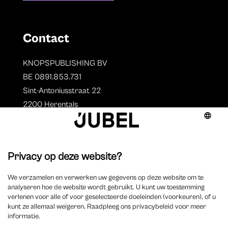
Contact
KNOPSPUBLISHING BV
BE 0891.853.731
Sint-Antoniusstraat 22
2200 Herentals
T. 014 73 78 11
Auteurs
Overzicht auteurs
Auteur worden?