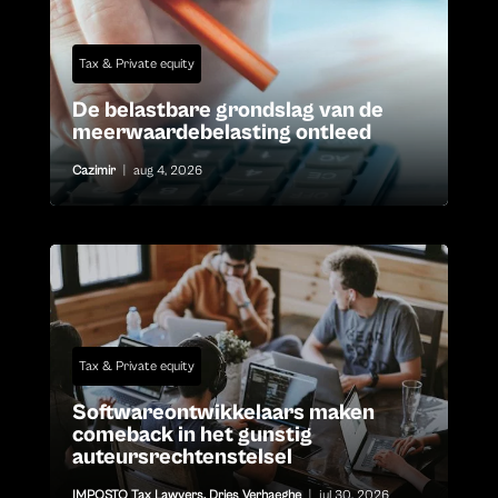
Tax & Private equity
De belastbare grondslag van de
meerwaardebelasting ontleed
Cazimir
|
aug 4, 2026
Tax & Private equity
Softwareontwikkelaars maken
comeback in het gunstig
auteursrechtenstelsel
IMPOSTO Tax Lawyers
,
Dries Verhaeghe
|
jul 30, 2026