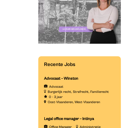
Recente Jobs
Advocaat – Winston
Advocaat
Burgerlijk recht
Strafrecht
Familierecht
0 - 3 jaar
Oost-Vlaanderen
West-Vlaanderen
Legal office manager – Intinya
Office Manager
Administratie