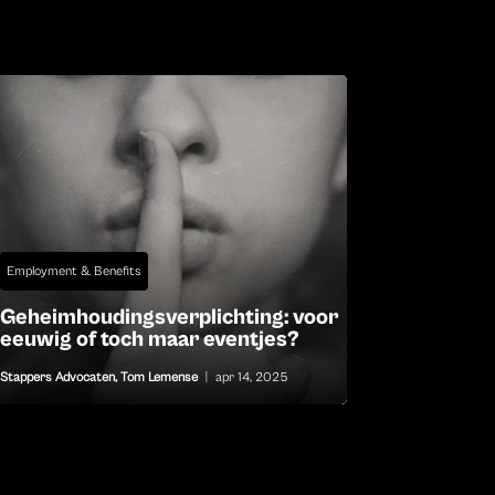
Employment & Benefits
Geheimhoudingsverplichting: voor
eeuwig of toch maar eventjes?
Stappers Advocaten
,
Tom Lemense
|
apr 14, 2025