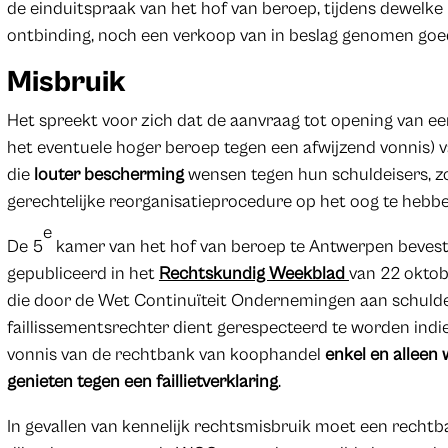
de einduitspraak van het hof van beroep, tijdens dewelke n
ontbinding, noch een verkoop van in beslag genomen goed
Misbruik
Het spreekt voor zich dat de aanvraag tot opening van ee
het eventuele hoger beroep tegen een afwijzend vonnis) 
die
louter bescherming
wensen tegen hun schuldeisers, zo
gerechtelijke reorganisatieprocedure op het oog te hebbe
e
De 5
kamer van het hof van beroep te Antwerpen bevestig
gepubliceerd in het
Rechtskundig Weekblad
van 22 oktob
die door de Wet Continuïteit Ondernemingen aan schuld
faillissementsrechter dient gerespecteerd te worden indi
vonnis van de rechtbank van koophandel
enkel en allee
genieten tegen een faillietverklaring
.
In gevallen van kennelijk rechtsmisbruik moet een recht