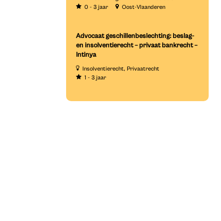
0 - 3 jaar
Oost-Vlaanderen
Advocaat geschillenbeslechting: beslag-
en insolventierecht – privaat bankrecht –
Intinya
Insolventierecht
Privaatrecht
1 - 3 jaar