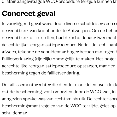
dilatoir aangevraagde WCO-procedure terzijde kunnen laten
Concreet geval
In voorliggend geval werd door diverse schuldeisers een 
de rechtbank van koophandel te Antwerpen. Om de behande
de rechtbank uit te stellen, had de schuldenaar tweemaal
gerechtelijke reorganisatieprocedure. Nadat de rechtba
afwees, tekende de schuldenaar hoger beroep aan tegen 
faillietverklaring (tijdelijk) onmogelijk te maken. Het hog
gerechtelijke reorganisatieprocedure opstarten, maar enke
bescherming tegen de faillietverklaring.
De faillissementsrechter die diende te oordelen over de d
dat de bescherming, zoals voorzien door de WCO-wet, in h
aangezien sprake was van rechtsmisbruik. De rechter sprak
beschermingsmaatregelen van de WCO terzijde, gelet op 
schuldenaar.