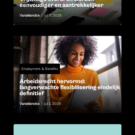
eenvoudiger en aantrekkelijker
Vandelanotte
|
jul 17, 2026
Employment & Benefits
Arbeidsrecht hervormd:
langverwachte flexibilisering eindelijk
definitief
Vandelanotte
|
jul 3, 2026