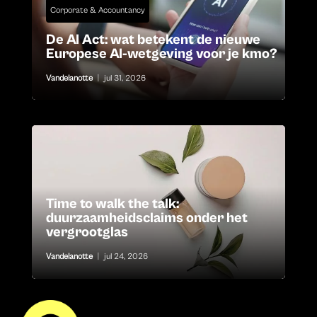
Corporate & Accountancy
De AI Act: wat betekent de nieuwe
Europese AI-wetgeving voor je kmo?
Vandelanotte
|
jul 31, 2026
Time to walk the talk:
duurzaamheidsclaims onder het
vergrootglas
Vandelanotte
|
jul 24, 2026