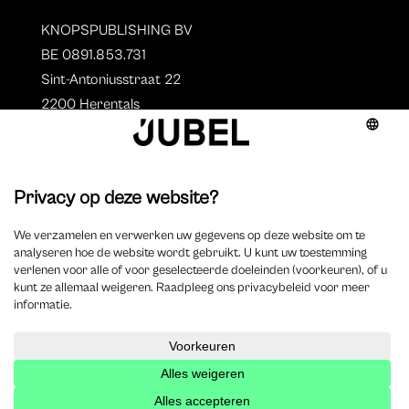
KNOPSPUBLISHING BV
BE 0891.853.731
Sint-Antoniusstraat 22
2200 Herentals
T. 014 73 78 11
Auteurs
Overzicht auteurs
Auteur worden?
©
2025 Jubel – Webdesign by
Wisemen
– Optimized by
Xando
–
Cookieverklaring
–
Disclaimer
–
Privacyverklaring