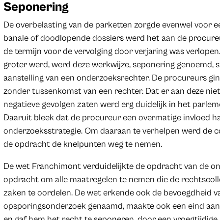
Seponering
De overbelasting van de parketten zorgde evenwel voor een
banale of doodlopende dossiers werd het aan de procureur
de termijn voor de vervolging door verjaring was verlope
groter werd, werd deze werkwijze, seponering genoemd, s
aanstelling van een onderzoeksrechter. De procureurs g
zonder tussenkomst van een rechter. Dat er aan deze nie
negatieve gevolgen zaten werd erg duidelijk in het parlem
Daaruit bleek dat de procureur een overmatige invloed h
onderzoeksstrategie. Om daaraan te verhelpen werd de c
de opdracht de knelpunten weg te nemen.
De wet Franchimont verduidelijkte de opdracht van de on
opdracht om alle maatregelen te nemen die de rechtscoll
zaken te oordelen. De wet erkende ook de bevoegdheid v
opsporingsonderzoek genaamd, maakte ook een eind aan d
en gaf hem het recht te seponeren, door een vroegtijdige b