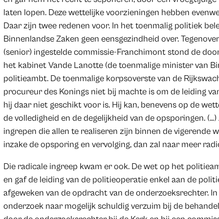
laten lopen. Deze wettelijke voorzieningen hebben evenw
Daar zijn twee redenen voor. In het toenmalig politiek bel
Binnenlandse Zaken geen eensgezindheid over. Tegenover 
(senior) ingestelde commissie-Franchimont stond de doo
het kabinet Vande Lanotte (de toenmalige minister van 
politieambt. De toenmalige korpsoverste van de Rijkswacht
procureur des Konings niet bij machte is om de leiding va
hij daar niet geschikt voor is. Hij kan, benevens op de wet
de volledigheid en de degelijkheid van de opsporingen. (…)
ingrepen die allen te realiseren zijn binnen de vigerende
inzake de opsporing en vervolging, dan zal naar meer rad
Die radicale ingreep kwam er ook. De wet op het politie
en gaf de leiding van de politieoperatie enkel aan de polit
afgeweken van de opdracht van de onderzoeksrechter. In h
onderzoek naar mogelijk schuldig verzuim bij de behande