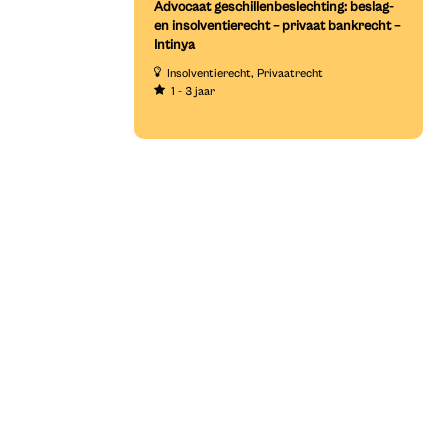
Advocaat geschillenbeslechting: beslag-
en insolventierecht – privaat bankrecht –
Intinya
Insolventierecht
Privaatrecht
1 - 3 jaar