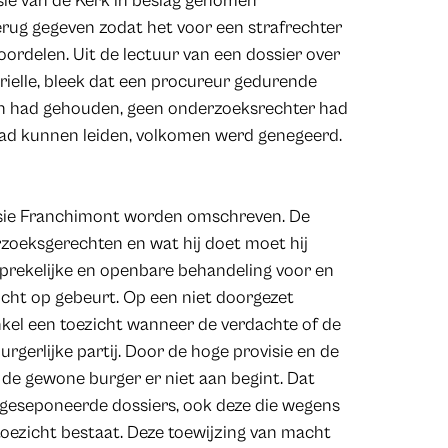
sie van de Kerk in beslag genomen
erug gegeven zodat het voor een strafrechter
oordelen. Uit de lectuur van een dossier over
rielle, bleek dat een procureur gedurende
zich had gehouden, geen onderzoeksrechter had
g had kunnen leiden, volkomen werd genegeerd.
ssie Franchimont worden omschreven. De
zoeksgerechten en wat hij doet moet hij
nsprekelijke en openbare behandeling voor en
icht op gebeurt. Op een niet doorgezet
kel een toezicht wanneer de verdachte of de
urgerlijke partij. Door de hoge provisie en de
 de gewone burger er niet aan begint. Dat
 geseponeerde dossiers, ook deze die wegens
toezicht bestaat. Deze toewijzing van macht