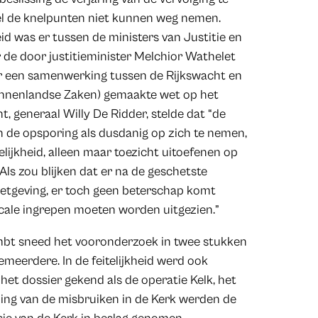
el de knelpunten niet kunnen weg nemen.
eid was er tussen de ministers van Justitie en
de door justitieminister Melchior Wathelet
r een samenwerking tussen de Rijkswacht en
Binnenlandse Zaken) gemaakte wet op het
, generaal Willy De Ridder, stelde dat “de
n de opsporing als dusdanig op zich te nemen,
telijkheid, alleen maar toezicht uitoefenen op
 Als zou blijken dat er na de geschetste
 wetgeving, er toch geen beterschap komt
icale ingrepen moeten worden uitgezien.”
ambt sneed het vooronderzoek in twee stukken
iemeerdere. In de feitelijkheid werd ook
et dossier gekend als de operatie Kelk, het
ling van de misbruiken in de Kerk werden de