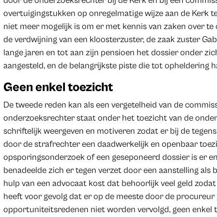
door de onderzoeksrechter bij de Kerk en bij een commis
overtuigingstukken op onregelmatige wijze aan de Kerk t
niet meer mogelijk is om er met kennis van zaken over te 
de verdwijning van een kloosterzuster, de zaak zuster Gab
lange jaren en tot aan zijn pensioen het dossier onder 
aangesteld, en de belangrijkste piste die tot ophelderin
Geen enkel toezicht
De tweede reden kan als een vergetelheid van de commi
onderzoeksrechter staat onder het toezicht van de onder
schriftelijk weergeven en motiveren zodat er bij de tege
door de strafrechter een daadwerkelijk en openbaar toez
opsporingsonderzoek of een geseponeerd dossier is er en
benadeelde zich er tegen verzet door een aanstelling als b
hulp van een advocaat kost dat behoorlijk veel geld zodat
heeft voor gevolg dat er op de meeste door de procureur
opportuniteitsredenen niet worden vervolgd, geen enkel 