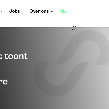
Jobs
Over ons
NL
 toont
re