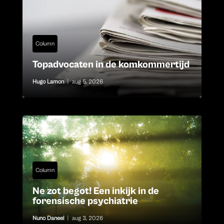
Column
Topadvocaten in de komkommertijd
Hugo Lamon
|
aug 5, 2026
Column
Ne zot begot! Een inkijk in de
forensische psychiatrie
Nuno Daneel
|
aug 3, 2026