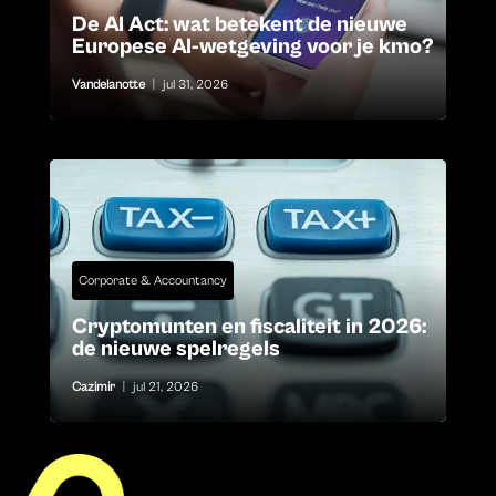
De AI Act: wat betekent de nieuwe
Europese AI-wetgeving voor je kmo?
Vandelanotte
|
jul 31, 2026
Corporate & Accountancy
Cryptomunten en fiscaliteit in 2026:
de nieuwe spelregels
Cazimir
|
jul 21, 2026