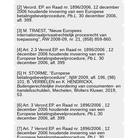
[2] Verord. EP. en Raad nr. 1896/2006, 12 december
2006 houdende invoering van een Europese
betalingsbevelprocedure,
Pb.L.
30 december 2006,
afl. 399.
[3] M. TRAEST, “Nieuw Europees
internationaalprivaatrechtelijk procesrecht van
toepassing”,
RW
2008-09, nr. 21, (858) 859-860.
[4] Art. 2.3 Verord.EP. en Raad nr. 1896/2006 , 12
december 2006 houdende invoering van een
Europese betalingsbevelprocedure,
Pb.L.
30
december 2006, afl. 399.
[5] H. STORME, “Europese
betalingsbevelprocedure”,
NjW
2009, afl. 196, (98)
101; B. VERBELEN en K. HENDRICKX,
Buitengerechtelijke invordering van consumenten- en
handelsschulden
, Mechelen, Wolters Kluwer, 2019,
53.
[6] Art. 3 Verord.EP. en Raad nr. 1896/2006 , 12
december 2006 houdende invoering van een
Europese betalingsbevelprocedure,
Pb.L.
30
december 2006, afl. 399.
[7] Art. 7 Verord.EP. en Raad nr. 1896/2006 , 12
december 2006 houdende invoering van een
Europese betalingsbevelprocedure,
Pb.L.
30