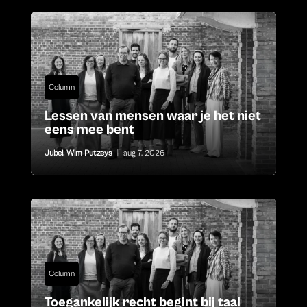
Column
Lessen van mensen waar je het niet
eens mee bent
Jubel
,
Wim Putzeys
|
aug 7, 2026
Column
Toegankelijk recht begint bij taal