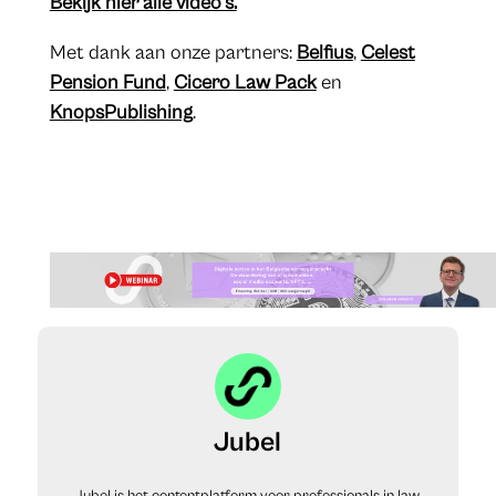
Bekijk hier alle video’s.
Met dank aan onze partners:
Belfius
,
Celest
Pension Fund
,
Cicero Law Pack
en
KnopsPublishing
.
Jubel
Jubel is het contentplatform voor professionals in law,