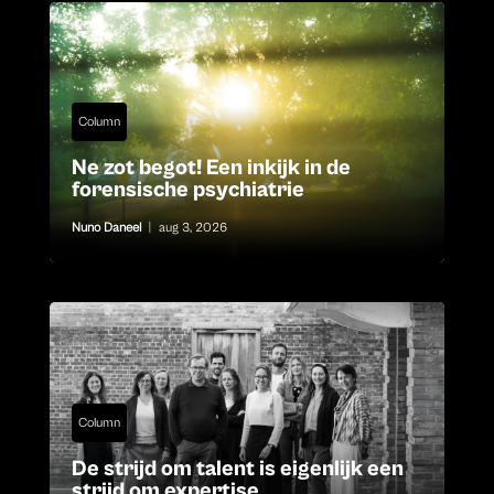
Column
Ne zot begot! Een inkijk in de
forensische psychiatrie
Nuno Daneel
|
aug 3, 2026
Column
De strijd om talent is eigenlijk een
strijd om expertise