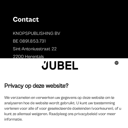
Contact
KNOPSPUBLISHING BV
BE 0891.853.731
Sint-Antoniusstraat 22
2200 Herentals
T. 014 73 78 11
Auteurs
Overzicht auteurs
Auteur worden?