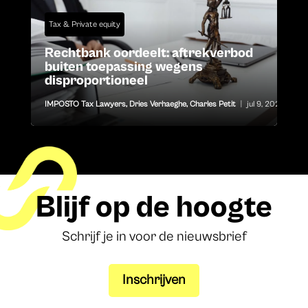
Tax & Private equity
Rechtbank oordeelt: aftrekverbod
buiten toepassing wegens
disproportioneel
IMPOSTO Tax Lawyers
,
Dries Verhaeghe
,
Charles Petit
|
jul 9, 2026
Blijf op de hoogte
Schrijf je in voor de nieuwsbrief
Inschrijven