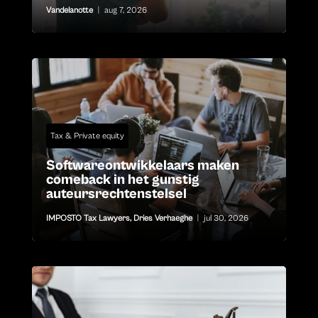
Vandelanotte
|
aug 7, 2026
Tax & Private equity
Softwareontwikkelaars maken
comeback in het gunstig
auteursrechtenstelsel
IMPOSTO Tax Lawyers
,
Dries Verhaeghe
|
jul 30, 2026