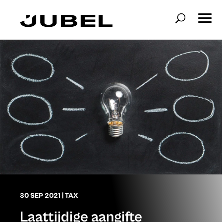
30 SEP 2021
|
TAX
Laattijdige aangifte