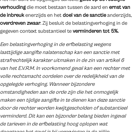
verhouding
die moet bestaan tussen de aard en
ernst van
de inbreuk
enerzijds en het
doel van de sanctie
anderzijds,
overdreven zwaar
. Zij besluit de belastingverhoging in de
gegeven context substantieel te
verminderen tot 5%.
Een belastingverhoging in de erfbelasting wegens
laattijdige aangifte nalatenschap kan een sanctie met
strafrechtelijk karakter uitmaken in de zin van artikel 6
van het E.V.R.M. In voorkomend geval kan een rechter met
volle rechtsmacht oordelen over de redelijkheid van de
opgelegde verhoging. Wanneer bijzondere
omstandigheden aan de orde zijn die het onmogelijk
maken een tijdige aangifte in te dienen kan deze sanctie
door de rechter worden kwijtgescholden of substantieel
verminderd. Dit kan een bijzonder belang bieden ingeval
de tarieven in de erfbelasting hoog oplopen wat
doorgaans het geval is bij verervingen in de zijlijn.