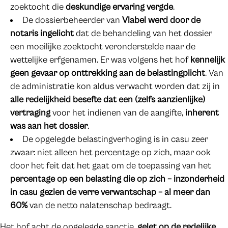
zoektocht die
deskundige ervaring vergde
.
De dossierbeheerder van
Vlabel werd door de
notaris ingelicht
dat de behandeling van het dossier
een moeilijke zoektocht veronderstelde naar de
wettelijke erfgenamen. Er was volgens het hof
kennelijk
geen gevaar op onttrekking aan de belastingplicht
. Van
de administratie kon aldus verwacht worden dat zij in
alle redelijkheid besefte dat een (zelfs aanzienlijke)
vertraging
voor het indienen van de aangifte,
inherent
was aan het dossier
.
De opgelegde belastingverhoging is in casu zeer
zwaar: niet alleen het percentage op zich, maar ook
door het feit dat het gaat om de toepassing van het
percentage op een belasting die op zich – inzonderheid
in casu gezien de verre verwantschap – al meer dan
60%
van de netto nalatenschap bedraagt.
Het hof acht de opgelegde sanctie,
gelet op de redelijke