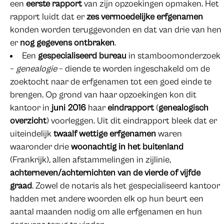
een
eerste rapport
van zijn opzoekingen opmaken. Het
rapport luidt dat er
zes vermoedelijke erfgenamen
konden worden teruggevonden en dat van drie van hen
er
nog gegevens ontbraken
.
Een
gespecialiseerd bureau
in stamboomonderzoek
–
genealogie
– diende te worden ingeschakeld om de
zoektocht naar de erfgenamen tot een goed einde te
brengen. Op grond van haar opzoekingen kon dit
kantoor in
juni 2016
haar
eindrapport
(
genealogisch
overzicht
) voorleggen. Uit dit eindrapport bleek dat er
uiteindelijk
twaalf wettige erfgenamen
waren
waaronder drie
woonachtig in het buitenland
(Frankrijk), allen afstammelingen in zijlinie,
achterneven/achternichten van de vierde of vijfde
graad
. Zowel de notaris als het gespecialiseerd kantoor
hadden met andere woorden elk op hun beurt een
aantal maanden nodig om alle erfgenamen en hun