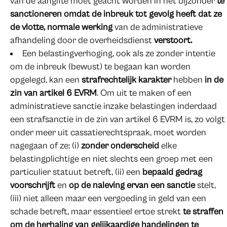
van de aangifte moet geacht worden in het bijzonder
te
sanctioneren omdat de inbreuk tot gevolg heeft dat ze
de vlotte, normale werking
van de administratieve
afhandeling door de overheidsdienst
verstoort.
Een belastingverhoging, ook als ze zonder intentie
om de inbreuk (bewust) te begaan kan worden
opgelegd, kan een
strafrechtelijk karakter
hebben
in de
zin van artikel 6 EVRM
. Om uit te maken of een
administratieve sanctie inzake belastingen inderdaad
een strafsanctie in de zin van artikel 6 EVRM is, zo volgt
onder meer uit cassatierechtspraak, moet worden
nagegaan of ze: (i)
zonder onderscheid
elke
belastingplichtige en niet slechts een groep met een
particulier statuut betreft, (ii) een
bepaald gedrag
voorschrijft
en
op de naleving ervan een sanctie
stelt,
(iii) niet alleen maar een vergoeding in geld van een
schade betreft, maar essentieel ertoe strekt
te straffen
om de herhaling van gelijkaardige handelingen te