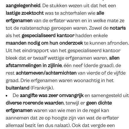
aangelegenheid
. De stukken wezen uit dat het een
lastige zoektocht
was te achterhalen wie
alle
erfgenamen
van de erflater waren en in welke mate ze
tot de nalatenschap geroepen waren. Zowel de
notaris
als het
gespecialiseerd kantoor
hadden enkele
maanden nodig om hun onderzoek
te kunnen afronden.
Uit het eindrapport van het gespecialiseerd kantoor
bleek dat er twaalf wettige erfgenamen waren,
allen
afstammelingen in zijlinie
, één neef (derde graad), de
rest
achterneven/achternichten
van vierde of de vijfde
graad. Drie erfgenamen waren woonachtig in het
buitenland
(Frankrijk).
De
aangifte was zeer omvangrijk
en samengesteld uit
diverse roerende waarden
, terwijl er
geen dichte
erfgenamen
waren van wie men in de regel kan
aannemen dat ze op hoogte zijn van wat de erflater
allemaal bezit (en dus nalaat). Ook dat vergde een