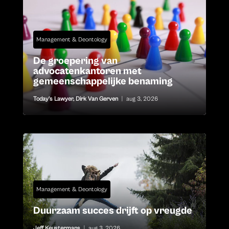
Management & Deontology
De groepering van
advocatenkantoren met
gemeenschappelijke benaming
Today's Lawyer
,
Dirk Van Gerven
|
aug 3, 2026
Management & Deontology
Duurzaam succes drijft op vreugde
Jeff Keustermans
|
aug 3, 2026