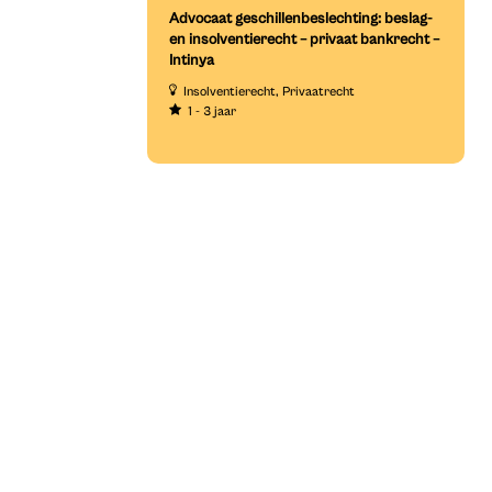
Advocaat geschillenbeslechting: beslag-
en insolventierecht – privaat bankrecht –
Intinya
Insolventierecht
Privaatrecht
1 - 3 jaar