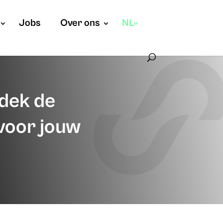
Jobs
Over ons
NL
tdek de
voor jouw