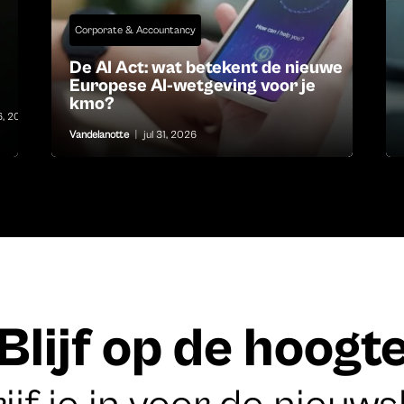
Corporate & Accountancy
De AI Act: wat betekent de nieuwe
Europese AI-wetgeving voor je
kmo?
6, 2026
Vandelanotte
|
jul 31, 2026
Blijf op de hoogt