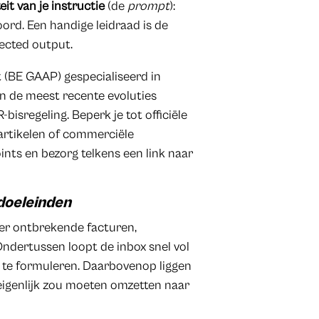
eit van je instructie
(de
prompt
):
ord. Een handige leidraad is de
xpected output.
t (BE GAAP) gespecialiseerd in
n de meest recente evoluties
bisregeling. Beperk je tot officiële
artikelen of commerciële
ints en bezorg telkens een link naar
doeleinden
ver ontbrekende facturen,
Ondertussen loopt de inbox snel vol
g te formuleren. Daarbovenop liggen
 eigenlijk zou moeten omzetten naar