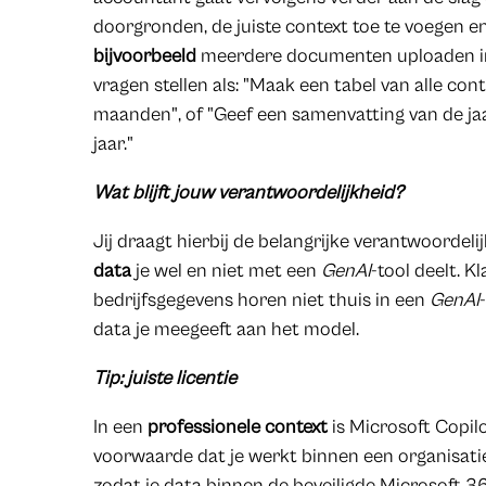
doorgronden, de juiste context toe te voegen en
bijvoorbeeld
meerdere documenten uploaden i
vragen stellen als: "Maak een tabel van alle co
maanden", of "Geef een samenvatting van de jaa
jaar."
Wat blijft jouw verantwoordelijkheid?
Jij draagt hierbij de belangrijke verantwoordel
data
je wel en niet met een
GenAI
-tool deelt. K
bedrijfsgegevens horen niet thuis in een
GenAI
data je meegeeft aan het model.
Tip: juiste licentie
In een
professionele context
is Microsoft Copilo
voorwaarde dat je werkt binnen een organisat
zodat je data binnen de beveiligde Microsoft 3