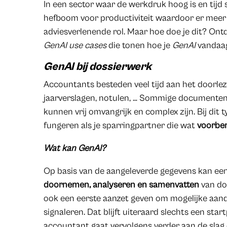
In een sector waar de werkdruk hoog is en tijd
hefboom voor productiviteit waardoor er meer
adviesverlenende rol. Maar hoe doe je dit? Ont
GenAI
use cases
die tonen hoe je
GenAI
vandaag
GenAI bij dossierwerk
Accountants besteden veel tijd aan het doorleze
jaarverslagen, notulen, … Sommige documenten
kunnen vrij omvangrijk en complex zijn. Bij dit
fungeren als je sparringpartner die wat
voorbe
Wat kan GenAI?
Op basis van de aangeleverde gegevens kan ee
doornemen, analyseren en samenvatten
van do
ook een eerste aanzet geven om mogelijke aand
signaleren. Dat blijft uiteraard slechts een startp
accountant gaat vervolgens verder aan de slag 