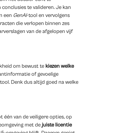
 conclusies te valideren. Je kan
n een
GenAI
-tool en vervolgens
ntracten die verlopen binnen zes
rverslagen van de afgelopen vijf
ijkheid om bewust te
kiezen welke
lantinformatie of gevoelige
-tool. Denk dus altijd goed na welke
t één van de veiligere opties, op
ieomgeving met de
juiste licentie
65-omgeving blijft. Daarom geniet