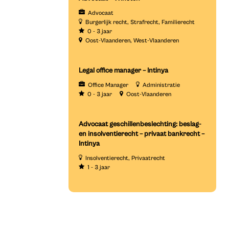
Advocaat
Burgerlijk recht
Strafrecht
Familierecht
0 - 3 jaar
Oost-Vlaanderen
West-Vlaanderen
Legal office manager – Intinya
Office Manager
Administratie
0 - 3 jaar
Oost-Vlaanderen
Advocaat geschillenbeslechting: beslag-
en insolventierecht – privaat bankrecht –
Intinya
Insolventierecht
Privaatrecht
1 - 3 jaar