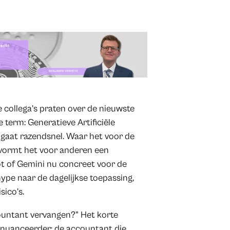
e collega’s praten over de nieuwste
e term: Generatieve Artificiële
I gaat razendsnel. Waar het voor de
, vormt het voor anderen een
t of Gemini nu concreet voor de
hype naar de dagelijkse toepassing,
sico’s.
ountant vervangen?" Het korte
enuanceerder: de accountant die