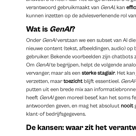
verantwoord gebruikmaakt van
GenAI
, kan
effi
kunnen inzetten op de adviesverlenende rol va
Wat is
GenAI
?
Onder
GenAI
verstaan we een subset van AI die
nieuwe content (tekst, afbeeldingen, audio) op 
gebruiker. Bekende voorbeelden zijn chatbots z
Om
GenAI
te begrijpen, helpt de volgende analo
vervanger, maar als een
sterke stagiair
. Het kan
verzetten, maar
toezicht
blijft essentieel.
GenAI
putten uit een brede mix aan informatiebronne
heeft
GenAI
geen moreel besef, kan het soms fe
antwoorden geven, en mag het absoluut
nooit
g
klant-of bedrijfsgegevens.
De kansen: waar zit het veran