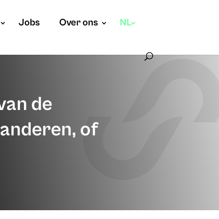
Jobs
Over ons
NL
van de
anderen, of