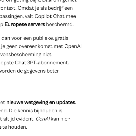
ontext. Omdat je als bedrijf een
passingen, valt Copilot Chat mee
op
Europese servers
beschermd.
 dan voor een publieke, gratis
 je geen overeenkomst met OpenAI
gevensbescherming niet
dkoopste ChatGPT‑abonnement.
worden de gegevens beter
met
nieuwe wetgeving en updates
.
nd. Die kennis bijhouden is
t altijd evident.
GenAI
kan hier
e
te houden.