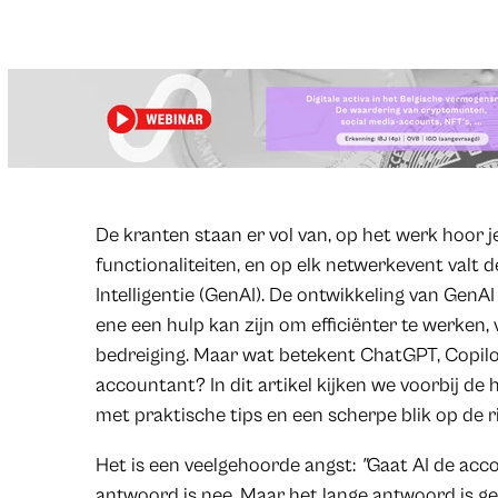
​De kranten staan er vol van, op het werk hoor j
functionaliteiten, en op elk netwerkevent valt d
Intelligentie (GenAI). De ontwikkeling van GenA
ene een hulp kan zijn om efficiënter te werken
bedreiging. Maar wat betekent ChatGPT, Copilo
accountant? In dit artikel kijken we voorbij de 
met praktische tips en een scherpe blik op de ri
Het is een veelgehoorde angst:
"
Gaat AI de acc
antwoord is nee. Maar het lange antwoord is g