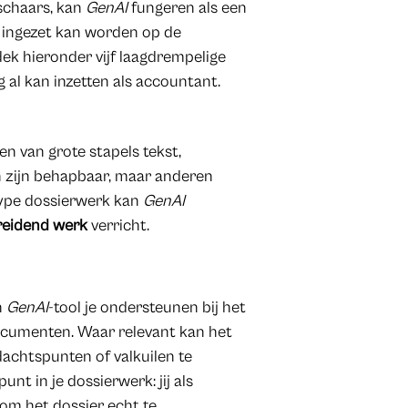
 schaars, kan
GenAI
fungeren als een
 ingezet kan worden op de
dek hieronder vijf laagdrempelige
 al kan inzetten als accountant.
n van grote stapels tekst,
 zijn behapbaar, maar anderen
 type dossierwerk kan
GenAI
reidend werk
verricht.
n
GenAI
-tool je ondersteunen bij het
cumenten. Waar relevant kan het
achtspunten of valkuilen te
unt in je dossierwerk: jij als
om het dossier echt te