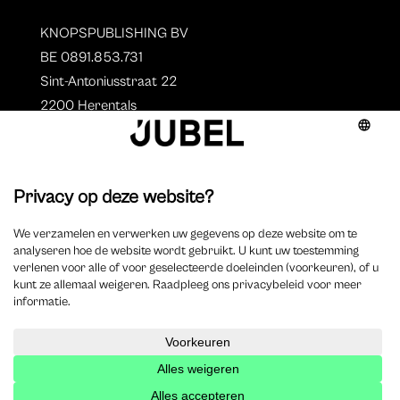
KNOPSPUBLISHING BV
BE 0891.853.731
Sint-Antoniusstraat 22
2200 Herentals
T. 014 73 78 11
Auteurs
Overzicht auteurs
Auteur worden?
©
2025 Jubel – Webdesign by
Wisemen
– Optimized by
Xando
–
Cookieverklaring
–
Disclaimer
–
Privacyverklaring