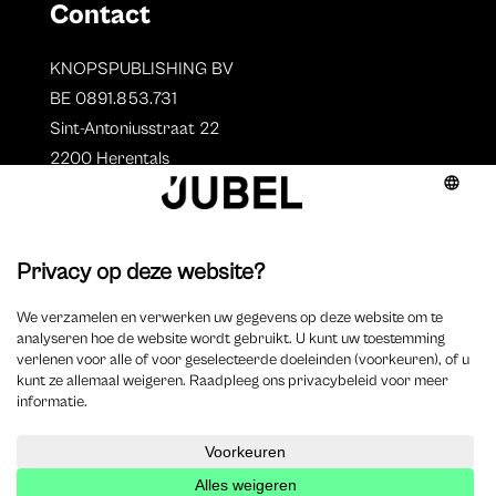
Contact
KNOPSPUBLISHING BV
BE 0891.853.731
Sint-Antoniusstraat 22
2200 Herentals
T. 014 73 78 11
Auteurs
Overzicht auteurs
Auteur worden?
©
2025 Jubel – Webdesign by
Wisemen
– Optimized by