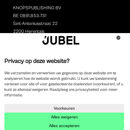
KNOPSPUBLISHING BV
BE 0891.853.731
Sint-Antoniusstraat 22
2200 Herentals
T. 014 73 78 11
Auteurs
Overzicht auteurs
Auteur worden?
©
2025 Jubel – Webdesign by
Wisemen
– Optimized by
Xando
–
Cookieverklaring
–
Disclaimer
–
Privacyverklaring