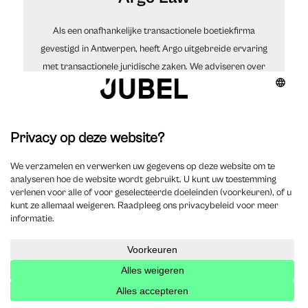
Als een onafhankelijke transactionele boetiekfirma
gevestigd in Antwerpen, heeft Argo uitgebreide ervaring
met transactionele juridische zaken. We adviseren over
corporate/M&A, bank- en financieringskwesties,
belastingzaken, geschillenbeslechting en
vermogensplanning. Elke praktijkgroep is
hooggespecialiseerd en werkt naadloos samen met de
andere om geïntegreerd en pragmatisch advies te
bieden
Digitale transformatie als strategische hefboom in
de advocatuur