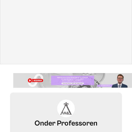
In 2018 gingen hoogleraren Willy van Eeckhoutte (UGent),
Wilfried Rauws (Vrije Universiteit Brussel) en Frank
Hendrickx (KU Leuven) in debat tijdens een eerste
panelgesprek van “Onder Professoren”. Onderwerp van
debat:
de bonus.
Herbekijk die eerste videoreeks
op
Advocatennet
.
Opgelet: dit artikel werd gepubliceerd op 14/10/2019 en
kan daardoor verouderde informatie bevatten.
Onder Professoren