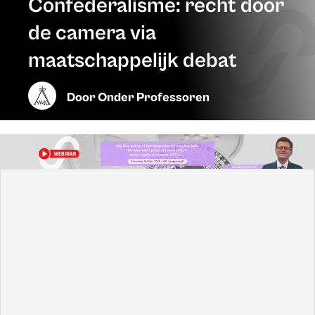
Confederalisme: recht door
de camera via
maatschappelijk debat
Door
Onder Professoren
Confederalisme. Daarover is de laatste maanden al heel
wat inkt gevloeid. De stagnatie in de vorming van de
federale regeling brengt de term almaar meer op de
voorgrond als een brandend actueel onderwerp. Maar wat
is confederalisme eigenlijk? Zijn daarvan geslaagde
voorbeelden te vinden, vroeger en nu? Wat betekent