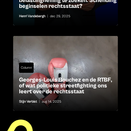
belastingheffing te zoeken. Schending
beginselen rechtsstaat?
Henri Vandebergh
|
dec 29, 2025
Column
Georges-Louis Bouchez en de RTBF,
of wat politieke streetfighting ons
leert over de rechtsstaat
Stijn Verbist
|
aug 14, 2025