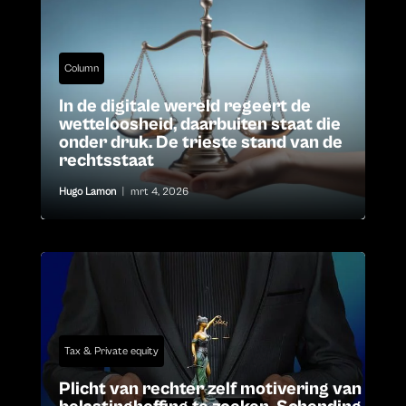
Column
In de digitale wereld regeert de
wetteloosheid, daarbuiten staat die
onder druk. De trieste stand van de
rechtsstaat
Hugo Lamon
|
mrt 4, 2026
Tax & Private equity
Plicht van rechter zelf motivering van