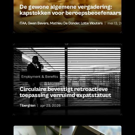
De gewone algemene vergadering:
kapstokken voor beroepsbeoefenaars
ITAA
,
Gwen Bevers
,
Mathieu De Donder
,
Lotte Wouters
|
mei 13, 2026
Employment & Benefits
Circulaire bevestigt retroactieve
toepassing verruimd expatstatuut
Tiberghien
|
apr 23, 2026