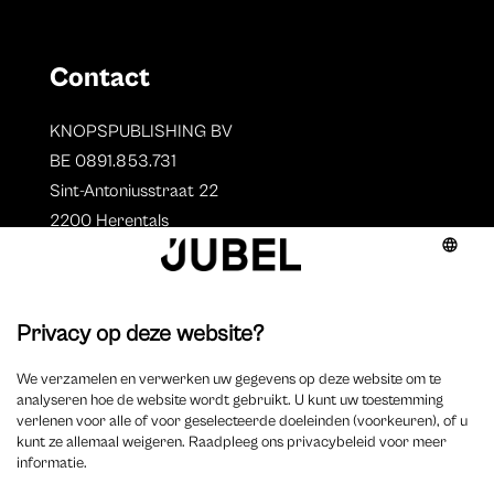
Contact
KNOPSPUBLISHING BV
BE 0891.853.731
Sint-Antoniusstraat 22
2200 Herentals
T. 014 73 78 11
Auteurs
Overzicht auteurs
Auteur worden?